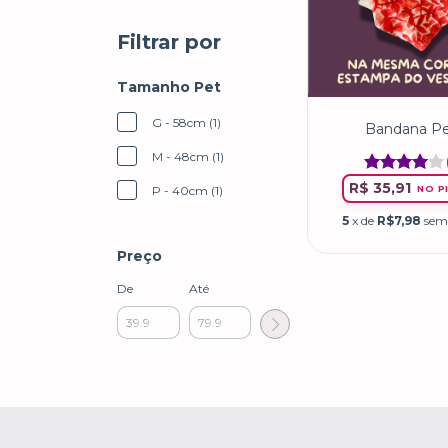
Filtrar por
Tamanho Pet
G - 58cm (1)
Bandana P
M - 48cm (1)
R$ 35,91
NO P
P - 40cm (1)
5
x de
R$7,98
sem
Preço
De
Até