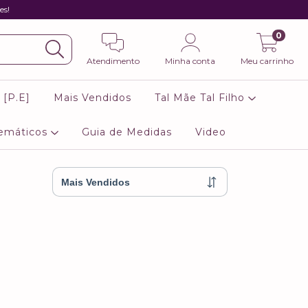
es!
0
Atendimento
Minha conta
Meu carrinho
 [P.E]
Mais Vendidos
Tal Mãe Tal Filho
emáticos
Guia de Medidas
Video