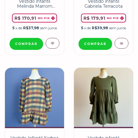
Vestido infantil
Vestido infantil
Melinda Marrom
Gabriela Terracota
Florido
R$ 170,91
R$ 179,91
NO PIX
NO PIX
5
x de
R$37,98
sem juros
5
x de
R$39,98
sem juros
COMPRAR
COMPRAR