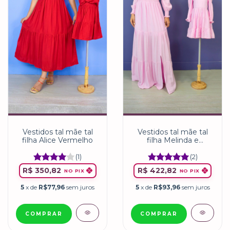
Vestidos tal mãe tal
Vestidos tal mãe tal
filha Melinda e
filha Alice Vermelho
Gabriela Rosa-bebê
(2)
(1)
R$ 422,82
R$ 350,82
NO PIX
NO PIX
5
x de
R$93,96
sem juros
5
x de
R$77,96
sem juros
COMPRAR
COMPRAR