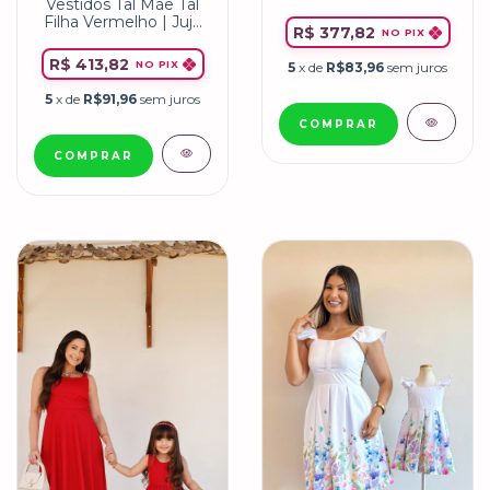
Vestidos Tal Mãe Tal
Vermelho
Filha Vermelho | Juju
R$ 377,82
NO PIX
Miss Li
R$ 413,82
NO PIX
5
x de
R$83,96
sem juros
5
x de
R$91,96
sem juros
COMPRAR
COMPRAR