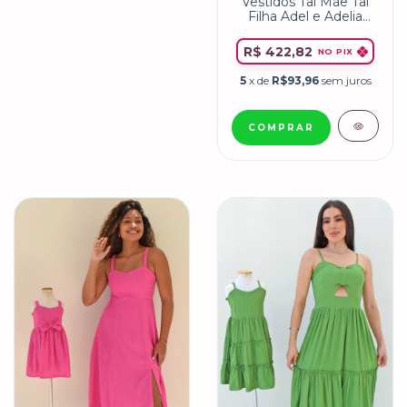
Vestidos Tal Mãe Tal
Filha Adel e Adelia
Chocolate
R$ 422,82
NO PIX
5
x de
R$93,96
sem juros
COMPRAR