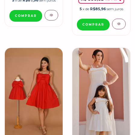
5
x de
R$87,96
sem juros
5
x de
R$85,96
sem juros
COMPRAR
COMPRAR