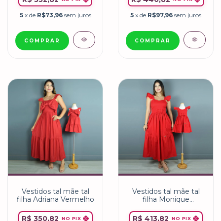
5
x de
R$97,96
sem juros
5
x de
R$73,96
sem juros
COMPRAR
COMPRAR
Vestidos tal mãe tal
Vestidos tal mãe tal
filha Adriana Vermelho
filha Monique
Vermelho
R$ 350,82
R$ 413,82
NO PIX
NO PIX