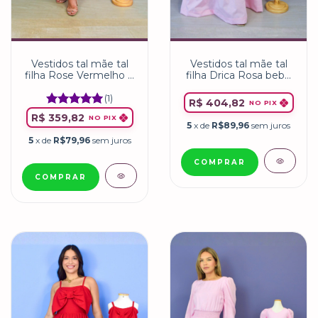
Vestidos tal mãe tal
Vestidos tal mãe tal
filha Drica Rosa bebê
filha Rose Vermelho e
e Dani Rosa bebê
Helena Vermelho
(1)
R$ 404,82
NO PIX
R$ 359,82
NO PIX
5
x de
R$89,96
sem juros
5
x de
R$79,96
sem juros
COMPRAR
COMPRAR