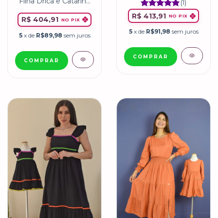
Filha Drica e Catarina
(1)
Coral
R$ 413,91
NO PIX
R$ 404,91
NO PIX
5
x de
R$91,98
sem juros
5
x de
R$89,98
sem juros
COMPRAR
COMPRAR