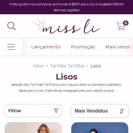
Frete grátis nas compras acima de R$399 para Sul e Sudeste R$499
demais regiões!
0
Lançamento
Promoção
Mais vendi
Início
>
Tal Mãe Tal Filha
>
Lisos
Lisos
Vestido liso Tal Mãe Tal Filha com visual clean e caimento perfeito,
ideal para criar memórias inesquecíveis com estilo suave.
Filtrar