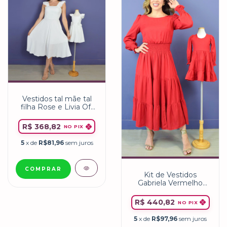
Vestidos tal mãe tal
filha Rose e Livia Off
White
R$ 368,82
NO PIX
5
x de
R$81,96
sem juros
COMPRAR
Kit de Vestidos
Gabriela Vermelho
Adulto e Infantil
R$ 440,82
NO PIX
5
x de
R$97,96
sem juros