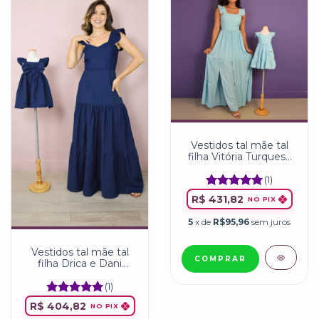
Vestidos tal mãe tal
filha Vitória Turquesa
bebê
(1)
R$ 431,82
NO PIX
5
x de
R$95,96
sem juros
Vestidos tal mãe tal
COMPRAR
filha Drica e Dani
Marinho
(1)
R$ 404,82
NO PIX