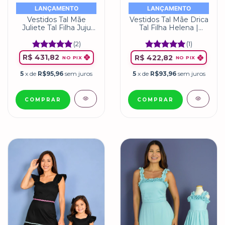
LANÇAMENTO
LANÇAMENTO
Vestidos Tal Mãe
Vestidos Tal Mãe Drica
Juliete Tal Filha Juju
Tal Filha Helena |
Verde | Miss Li
Risque Miss Li
(2)
(1)
R$ 431,82
R$ 422,82
NO PIX
NO PIX
5
x de
R$95,96
sem juros
5
x de
R$93,96
sem juros
COMPRAR
COMPRAR