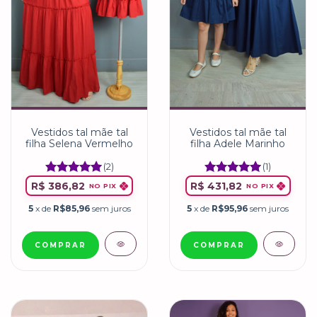
Vestidos tal mãe tal
Vestidos tal mãe tal
filha Adele Marinho
filha Selena Vermelho
(1)
(2)
R$ 431,82
R$ 386,82
NO PIX
NO PIX
5
x de
R$95,96
sem juros
5
x de
R$85,96
sem juros
COMPRAR
COMPRAR