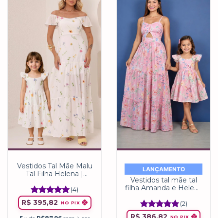
Vestidos Tal Mãe Malu
LANÇAMENTO
Tal Filha Helena |
Vestidos tal mãe tal
Flores do Campo Miss
filha Amanda e Helena
Lis
(4)
Floral Rosa Bebê
R$ 395,82
(2)
NO PIX
R$ 386,82
NO PIX