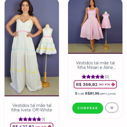
Vestidos tal mãe tal
filha Mirian e Aline
Rosa Bebê
(2)
R$ 368,82
NO PIX
5
x de
R$81,96
sem juros
Vestidos tal mãe tal
COMPRAR
filha Ivete Off-White
(1)
R$ 422,82
NO PIX