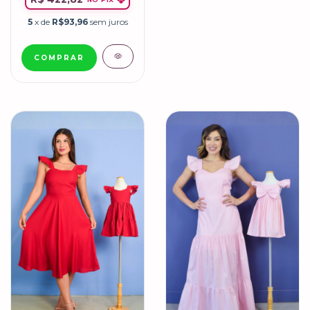
5
x de
R$93,96
sem juros
COMPRAR