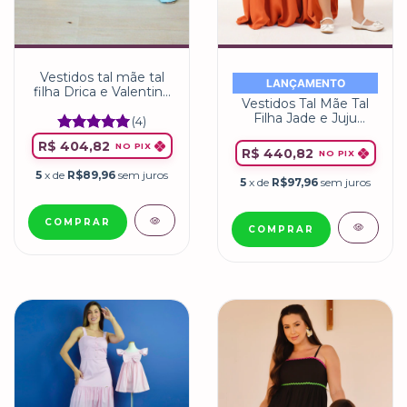
Vestidos tal mãe tal
LANÇAMENTO
filha Drica e Valentina
Vestidos Tal Mãe Tal
Azul
Filha Jade e Juju
(4)
Terroso
R$ 404,82
NO PIX
R$ 440,82
NO PIX
5
x de
R$89,96
sem juros
5
x de
R$97,96
sem juros
COMPRAR
COMPRAR