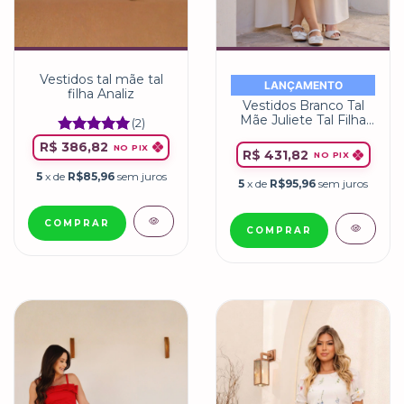
Vestidos tal mãe tal
LANÇAMENTO
filha Analiz
Vestidos Branco Tal
Mãe Juliete Tal Filha
(2)
Juju Off White | Miss
R$ 386,82
Li
NO PIX
R$ 431,82
NO PIX
5
x de
R$85,96
sem juros
5
x de
R$95,96
sem juros
COMPRAR
COMPRAR