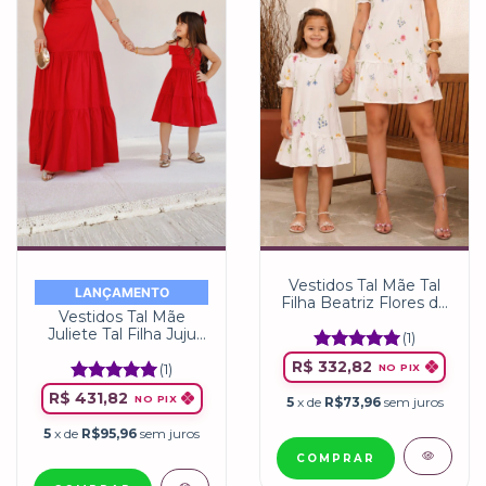
Vestidos Tal Mãe Tal
LANÇAMENTO
Filha Beatriz Flores do
Vestidos Tal Mãe
Campo
Juliete Tal Filha Juju
(1)
Vermelho | Miss Li
R$ 332,82
(1)
NO PIX
R$ 431,82
NO PIX
5
x de
R$73,96
sem juros
5
x de
R$95,96
sem juros
COMPRAR