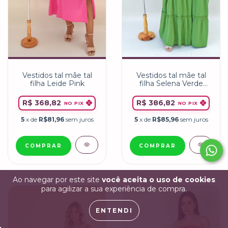
Vestidos tal mãe tal
Vestidos tal mãe tal
filha Selena Verde
filha Leide Pink
Musgo
R$ 386,82
R$ 368,82
NO PIX
NO PIX
5
x de
R$85,96
sem juros
5
x de
R$81,96
sem juros
COMPRAR
COMPRAR
Ao navegar por este site
você aceita o uso de cookies
para agilizar a sua experiência de compra.
ENTENDI