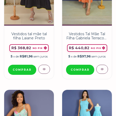
Vestidos Tal Mãe Tal
Vestidos tal mãe tal
Filha Gabriela Terracota
filha Laiane Preto
Adulto e infantil
R$ 440,82
R$ 368,82
NO PIX
NO PIX
5
x de
R$97,96
sem juros
5
x de
R$81,96
sem juros
COMPRAR
COMPRAR