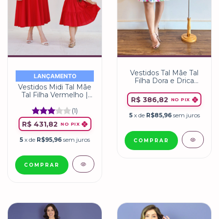
Vestidos Tal Mãe Tal
LANÇAMENTO
Filha Dora e Drica
Vestidos Midi Tal Mãe
Garden Adulto e
Tal Filha Vermelho |
infantil
R$ 386,82
NO PIX
Adele Miss Li
(1)
5
x de
R$85,96
sem juros
R$ 431,82
NO PIX
5
x de
R$95,96
sem juros
COMPRAR
COMPRAR