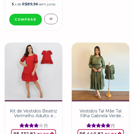
5
x de
R$89,96
sem juros
COMPRAR
Vestidos Tal Mãe Tal
Kit de Vestidos Beatriz
Filha Gabriela Verde
Vermelho Adulto e
Militar Adulto e infantil
Infantil
(1)
(1)
R$ 440,82
R$ 332,82
NO PIX
NO PIX