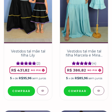
Vestidos tal mãe tal
Vestidos tal mãe tal
filha Lily
filha Marcela e Mirian
Turquesa-bebe
(2)
(4)
R$ 431,82
R$ 386,82
NO PIX
NO PIX
5
x de
R$95,96
sem juros
5
x de
R$85,96
sem juros
COMPRAR
COMPRAR