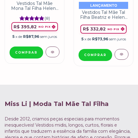
Vestidos Tal Mãe
LANÇAMENTO
Mona Tal Filha Helena
Vestidos Tal Mãe Tal
| Floral Uva Miss LI
Filha Beatriz e Helena
(8)
Floral Rosa Bebê
R$ 395,82
NO PIX
R$ 332,82
NO PIX
5
x de
R$87,96
sem juros
5
x de
R$73,96
sem juros
COMPRAR
COMPRAR
Miss Li | Moda Tal Mãe Tal Filha
Desde 2012, criamos peças especiais para momentos
inesquecíveis! Vestidos midis, longos, curtos, florais e
infantis que traduzem a essência da família com elegância,
alegria e que contam histórias de afeto e conexão. Porque