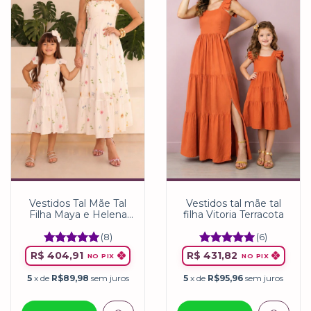
Vestidos tal mãe tal
Vestidos Tal Mãe Tal
filha Vitoria Terracota
Filha Maya e Helena
Flores do Campo
(6)
(8)
R$ 431,82
R$ 404,91
NO PIX
NO PIX
5
x de
R$95,96
sem juros
5
x de
R$89,98
sem juros