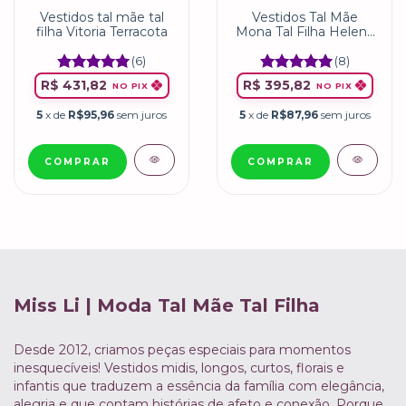
Vestidos tal mãe tal
Vestidos Tal Mãe
filha Vitoria Terracota
Mona Tal Filha Helena
| Floral Uva Miss LI
(6)
(8)
R$ 431,82
R$ 395,82
NO PIX
NO PIX
5
x de
R$95,96
sem juros
5
x de
R$87,96
sem juros
COMPRAR
COMPRAR
Miss Li | Moda Tal Mãe Tal Filha
Desde 2012, criamos peças especiais para momentos
inesquecíveis! Vestidos midis, longos, curtos, florais e
infantis que traduzem a essência da família com elegância,
alegria e que contam histórias de afeto e conexão. Porque