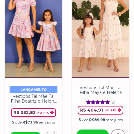
Vestidos Tal Mãe Tal
LANÇAMENTO
Filha Maya e Helena
Vestidos Tal Mãe Tal
Flores do Campo
Filha Beatriz e Helena
(8)
Floral Rosa Bebê
R$ 404,91
NO PIX
R$ 332,82
NO PIX
5
x de
R$89,98
sem juros
5
x de
R$73,96
sem juros