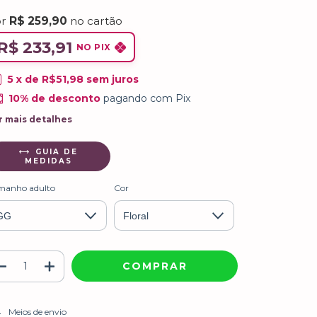
or
R$ 259,90
no cartão
R$ 233,91
NO PIX
5
x de
R$51,98
sem juros
10% de desconto
pagando com Pix
r mais detalhes
GUIA DE
MEDIDAS
manho adulto
Cor
ALTERAR CEP
regas para o CEP:
Meios de envio