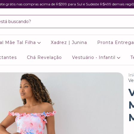
ete grátis nas compras acima de R$399 para Sul e Sudeste R$499 demais regiõ
al Mãe Tal Filha
Xadrez | Junina
Pronta Entrega
ctantes
Chá Revelação
Vestuário • Infantil
T
Iní
Ve
V
M