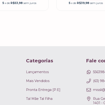
5
x de
R$53,98
sem juros
5
x de
R$39,98
sem juros
Categorias
Fale co
Lançamentos
556398
Mais Vendidos
(63) 9
Pronta Entrega [P.E]
missli
Tal Mãe Tal Filha
Rua Ge
1401 - 