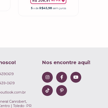
R$ 206,91
NO PIX
5
x de
5
x de
R$45,98
sem juros
nosco!
Nos encontre aqui!
4390619
8439-0619
@outlook.com.br
neral Canrobert,
Centro | Toledo- PR