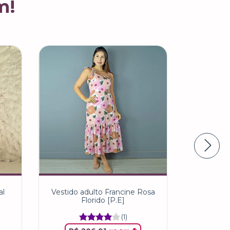
m!
al
Vestido adulto Francine Rosa
Vestid
Florido [P.E]
Borbol
(1)
R$ 