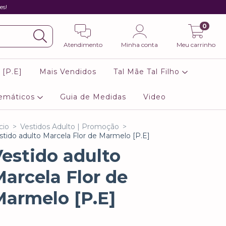
es!
0
Atendimento
Minha conta
Meu carrinho
 [P.E]
Mais Vendidos
Tal Mãe Tal Filho
emáticos
Guia de Medidas
Video
cio
>
Vestidos Adulto | Promoção
>
stido adulto Marcela Flor de Marmelo [P.E]
estido adulto
arcela Flor de
Marmelo [P.E]