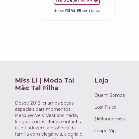
R$ 206,91
NO PIX
 juros
5
x de
R$45,98
sem juros
Miss Li | Moda Tal
Loja
Mãe Tal Filha
Quem Somos
Desde 2012, criamos peças
Loja Física
especiais para momentos
inesquecíveis! Vestidos midis,
@Mundomissli
longos, curtos, florais e infantis
que traduzem a essência da
Grupo Vip
família com elegância, alegria e