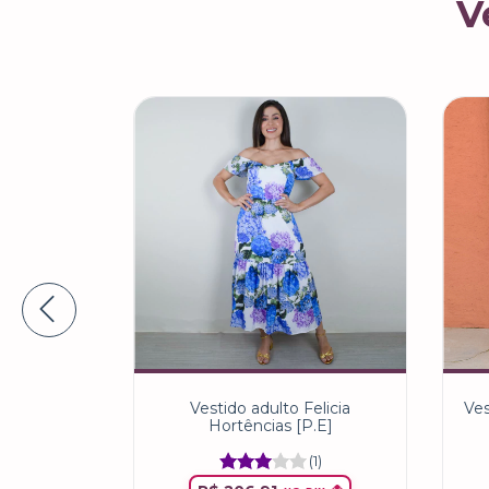
V
a Marsala
Vestido adulto Felicia
Ves
Hortências [P.E]
(1)
IX