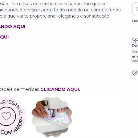
asião. Tem alças de elástico com babadinho que se
arantindo o encaixe perfeito do modelo no corpo e fenda
o que vai te proporcionar elegância e sofisticação.
Nã
ANDO AQUI
QUI
Po
Seu
em 
des
 tabela de medidas
CLICANDO AQU
I.