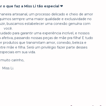
r o que faz a Miss Li tão especial ❤
aneira artesanal, um processo delicado e cheio de amor
eguimos sempre uma maior qualidade e exclusividade no
uzir, buscamos estabelecer uma conexão genuína com
você.
idado para garantir uma experiência incrível, e nossos
etiva, passando nossas peças de mãe pra filha! E tudo
cer produtos que transmitam amor, conexão, beleza e
tre mãe e filha. Será um privilégio fazer parte desses
peciais em sua vida.
muito carinho,
Miss Li.