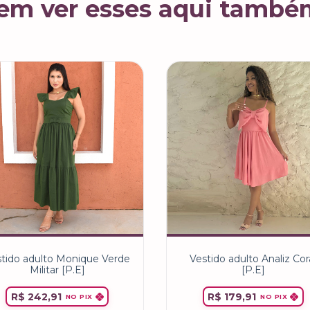
em ver esses aqui també
tido adulto Monique Verde
Vestido adulto Analiz Cor
Militar [P.E]
[P.E]
R$ 242,91
R$ 179,91
NO PIX
NO PIX