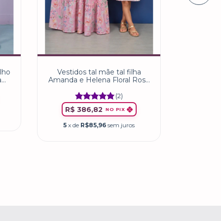
lho
Vestidos tal mãe tal filha
Vestidos ta
a
Amanda e Helena Floral Rosa
Bebê
(2)
R$ 
R$ 386,82
NO PIX
5
x de
5
x de
R$85,96
sem juros