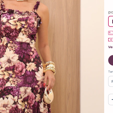
p
Ve
Ta