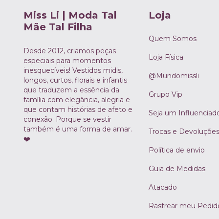
Miss Li | Moda Tal
Loja
Mãe Tal Filha
Quem Somos
Desde 2012, criamos peças
Loja Física
especiais para momentos
inesquecíveis! Vestidos midis,
@Mundomissli
longos, curtos, florais e infantis
que traduzem a essência da
Grupo Vip
família com elegância, alegria e
que contam histórias de afeto e
Seja um Influenciad
conexão. Porque se vestir
também é uma forma de amar.
Trocas e Devoluçõe
❤️
Política de envio
Guia de Medidas
Atacado
Rastrear meu Pedid