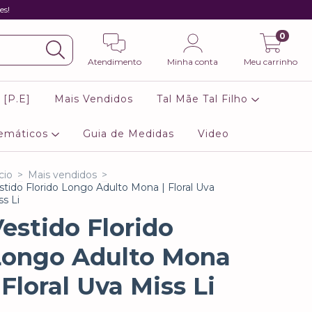
es!
0
Atendimento
Minha conta
Meu carrinho
 [P.E]
Mais Vendidos
Tal Mãe Tal Filho
emáticos
Guia de Medidas
Video
cio
>
Mais vendidos
>
stido Florido Longo Adulto Mona | Floral Uva
ss Li
estido Florido
Longo Adulto Mona
 Floral Uva Miss Li