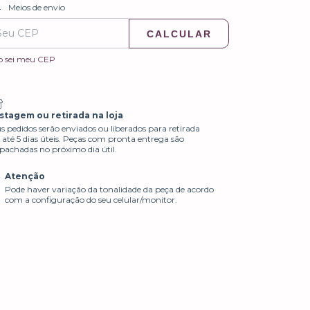
ALTERAR CEP
regas para o CEP:
Meios de envio
CALCULAR
o sei meu CEP
stagem ou retirada na loja
s pedidos serão enviados ou liberados para retirada
até 5 dias úteis. Peças com pronta entrega são
pachadas no próximo dia útil.
Atenção
Pode haver variação da tonalidade da peça de acordo
com a configuração do seu celular/monitor.