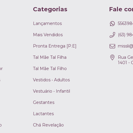
Categorias
Fale co
Lançamentos
556398
Mais Vendidos
(63) 9
Pronta Entrega [P.E]
missli
Tal Mãe Tal Filha
Rua Ge
1401 - 
or
Tal Mãe Tal Filho
s
Vestidos • Adultos
Vestuário • Infantil
Gestantes
Lactantes
o
Chá Revelação