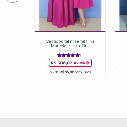
al filha
Vestidos tal mãe tal filha
cota
Marcela e Livia Pink
(6)
(1)
R$ 386,82
PIX
NO PIX
 juros
5
x de
R$85,96
sem juros