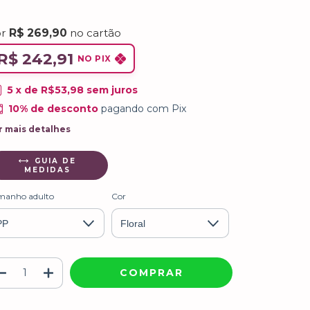
or
R$ 269,90
no cartão
R$ 242,91
NO PIX
5
x de
R$53,98
sem juros
10% de desconto
pagando com Pix
r mais detalhes
GUIA DE
MEDIDAS
manho adulto
Cor