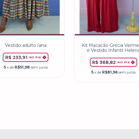
Vestido adulto Iana
Kit Macacão Grécia Verme
e Vestido Infantil Helen
Vermelho
R$ 233,91
NO PIX
R$ 368,82
NO PIX
5
x de
R$51,98
sem juros
5
x de
R$81,96
sem juros