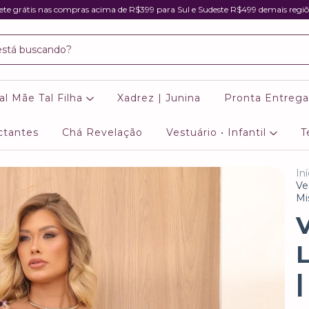
ete grátis nas compras acima de R$399 para Sul e Sudeste R$499 demais regiõ
al Mãe Tal Filha
Xadrez | Junina
Pronta Entrega
ctantes
Chá Revelação
Vestuário • Infantil
T
Iní
Ve
Mi
V
|