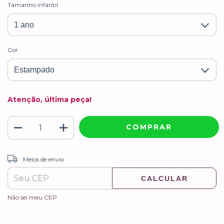
Tamanho infantil
Cor
Atenção, última peça!
ALTERAR CEP
Entregas para o CEP:
Meios de envio
CALCULAR
Não sei meu CEP