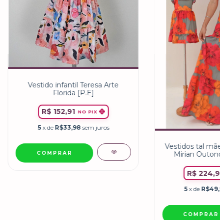
Vestido infantil Teresa Arte
Florida [P.E]
R$ 152,91
NO PIX
5
x de
R$33,98
sem juros
Vestidos tal mãe 
COMPRAR
Mirian Outono
R$ 224,9
5
x de
R$49
COMPRAR