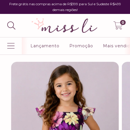
Frete grátis nas compras acima de R$399 para Sul e Sudeste R$499
demais regiões!
0
Lançamento
Promoção
Mais vendi