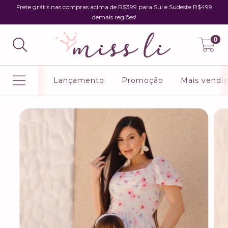
Frete grátis nas compras acima de R$399 para Sul e Sudeste R$499
demais regiões!
0
Lançamento
Promoção
Mais vendi