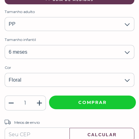
Tamanho adulto
Tamanho infantil
Cor
ALTERAR CEP
Entregas para o CEP:
Meios de envio
CALCULAR