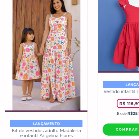
LANÇA
Vestido infantil
R$ 116,9
5
x de
R$25,
LANÇAMENTO
COMPRAR
Kit de vestidos adulto Madalena
e infantil Angelina Flores