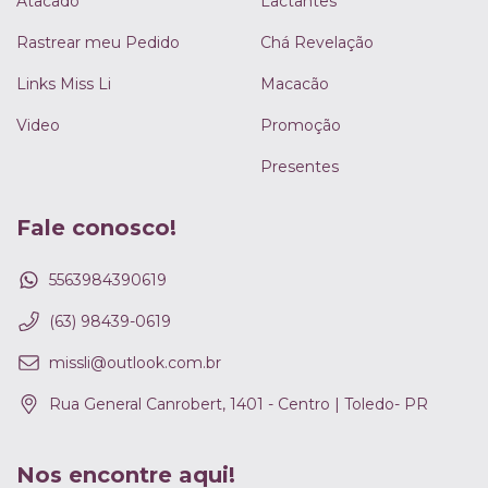
Atacado
Lactantes
Rastrear meu Pedido
Chá Revelação
Links Miss Li
Macacão
Video
Promoção
Presentes
Fale conosco!
5563984390619
(63) 98439-0619
missli@outlook.com.br
Rua General Canrobert, 1401 - Centro | Toledo- PR
Nos encontre aqui!