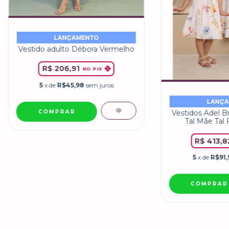
LANÇAMENTO
Vestido adulto Débora Vermelho
R$ 206,91
NO PIX
5
x de
R$45,98
sem juros
LANÇA
COMPRAR
Vestidos Adel Br
Tal Mãe Tal F
R$ 413,8
5
x de
R$91,
COMPRAR