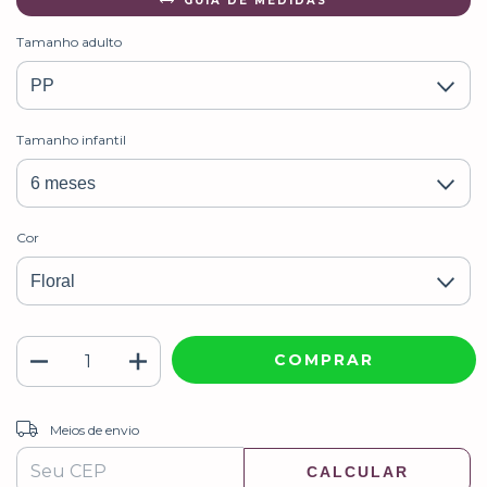
GUIA DE MEDIDAS
Tamanho adulto
Tamanho infantil
Cor
ALTERAR CEP
Entregas para o CEP:
Meios de envio
CALCULAR